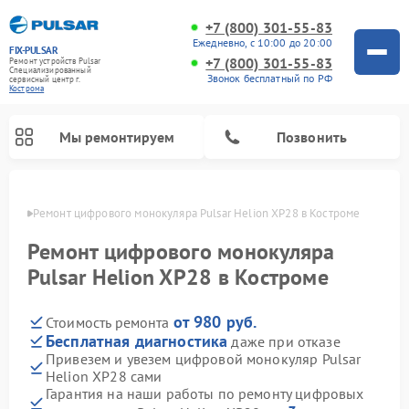
+7 (800) 301-55-83
Ежедневно, с 10:00 до 20:00
FIX-PULSAR
+7 (800) 301-55-83
Ремонт устройств Pulsar
Специализированный
Звонок бесплатный по РФ
cервисный центр г.
Кострома
Мы ремонтируем
Позвонить
троме
Ремонт цифрового монокуляра Pulsar Helion XP28 в Костроме
Ремонт цифрового монокуляра
Pulsar Helion XP28 в Костроме
Ремонт оптических прицелов Pulsar
Ремонт тепловизионных прицелов Pulsar
Ремонт прицелов ночного видения Pulsar
от 980 руб.
Стоимость ремонта
Бесплатная диагностика
даже при отказе
Привезем и увезем цифровой монокуляр Pulsar
Helion XP28 сами
Гарантия на наши работы по ремонту цифровых