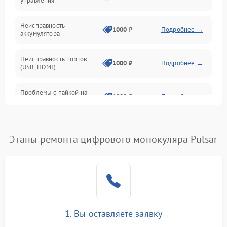
управления
Неисправность
1000 ₽
Подробнее →
аккумулятора
Неисправность портов
1000 ₽
Подробнее →
(USB, HDMI)
Проблемы с пайкой на
1000 ₽
Подробнее →
плате
Неисправность
2800 ₽
Подробнее →
процессора
Этапы ремонта цифрового монокуляра Pulsar
Повреждение внутренних
500 ₽
Подробнее →
проводов
Неисправность Wi-
1500 ₽
Подробнее →
Fi/Bluetooth модуля
1. Вы оставляете заявку
Проблемы с калибровкой