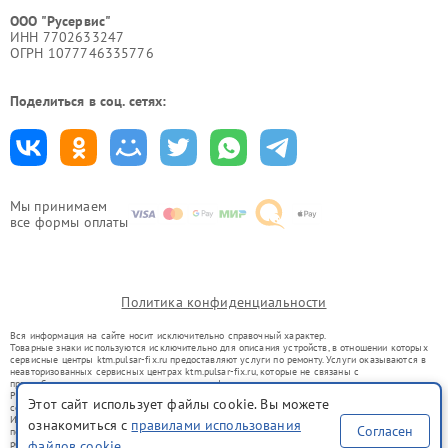
ООО "Русервис"
ИНН 7702633247
ОГРН 1077746335776
Поделиться в соц. сетях:
Мы принимаем
все формы оплаты
Политика конфиденциальности
Вся информация на сайте носит исключительно справочный характер.
Товарные знаки используются исключительно для описания устройств, в отношении которых
сервисные центры ktm.pulsar-fix.ru предоставляют услуги по ремонту. Услуги оказываются в
неавторизованных сервисных центрах ktm.pulsar-fix.ru, которые не связаны с
правообладателями товарных знаков или их официальными представителями.
Ремонт осуществляется для устройств, уже введенных в гражданский оборот в соответствии
Этот сайт использует файлы cookie. Вы можете
со статьей 1487 ГК РФ.
Использование товарных знаков не преследует цели индивидуализации услуг или введения
ознакомиться с
правилами использования
Согласен
потребителей в заблуждение, а служит для информирования о предоставляемых услугах по
ремонту техники указанных брендов.
файлов cookie