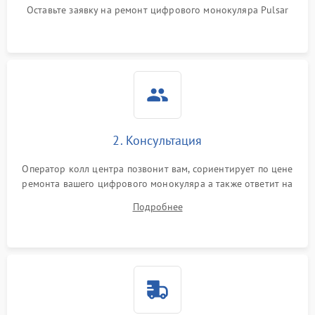
1000 ₽
Подробнее →
Оставьте заявку на ремонт цифрового монокуляра Pulsar
изображения
Неисправность разъемов
500 ₽
Подробнее →
(MicroSD, AV)
Неисправность системы
2000 ₽
Подробнее →
стабилизации
Проблемы с заземлением
2. Консультация
1000 ₽
Подробнее →
Оператор колл центра позвонит вам, сориентирует по цене
Повреждение печатной
2800 ₽
Подробнее →
ремонта вашего цифрового монокуляра а также ответит на
платы
все ваши вопросы.
Подробнее
Неисправность кнопок
500 ₽
Подробнее →
управления