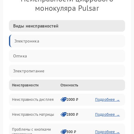
монокуляра Pulsar
Виды неисправностей
Электроника
Оптика
Электропитание
Неисправности
Стоимость
Видео
Неисправность дисплея
2000 ₽
Подробнее →
ПО
Неисправность матрицы
2800 ₽
Подробнее →
Управление
Проблемы с кнопками
Механические повреждения
500 ₽
Подробнее →