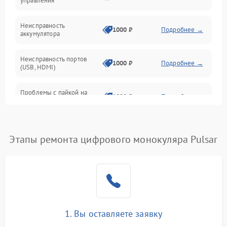
управления
Неисправность
1000 ₽
Подробнее →
аккумулятора
Неисправность портов
1000 ₽
Подробнее →
(USB, HDMI)
Проблемы с пайкой на
1000 ₽
Подробнее →
плате
Неисправность
2800 ₽
Подробнее →
процессора
Этапы ремонта цифрового монокуляра Pulsar
Повреждение внутренних
500 ₽
Подробнее →
проводов
Неисправность Wi-
1500 ₽
Подробнее →
Fi/Bluetooth модуля
1. Вы оставляете заявку
Проблемы с калибровкой