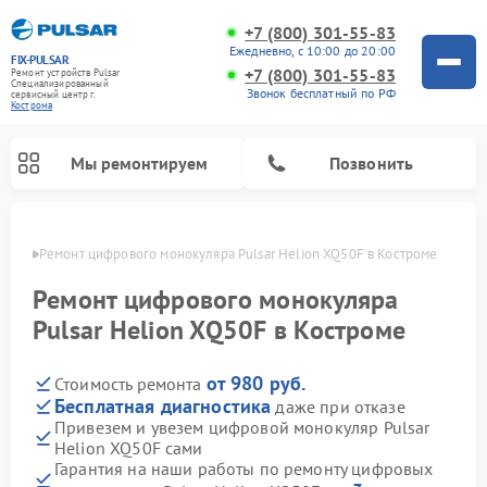
+7 (800) 301-55-83
Ежедневно, с 10:00 до 20:00
FIX-PULSAR
+7 (800) 301-55-83
Ремонт устройств Pulsar
Специализированный
Звонок бесплатный по РФ
cервисный центр г.
Кострома
Мы ремонтируем
Позвонить
троме
Ремонт цифрового монокуляра Pulsar Helion XQ50F в Костроме
Ремонт цифрового монокуляра
Pulsar Helion XQ50F в Костроме
Ремонт оптических прицелов Pulsar
Ремонт тепловизионных прицелов Pulsar
Ремонт прицелов ночного видения Pulsar
от 980 руб.
Стоимость ремонта
Бесплатная диагностика
даже при отказе
Привезем и увезем цифровой монокуляр Pulsar
Helion XQ50F сами
Гарантия на наши работы по ремонту цифровых