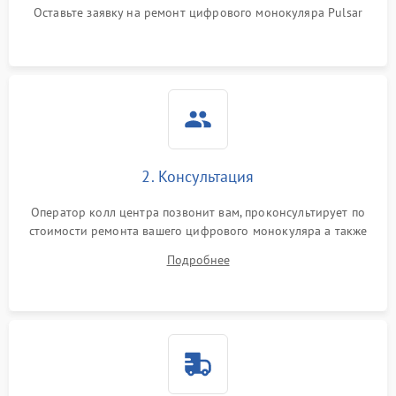
1000 ₽
Подробнее →
Оставьте заявку на ремонт цифрового монокуляра Pulsar
изображения
Неисправность разъемов
500 ₽
Подробнее →
(MicroSD, AV)
Неисправность системы
2000 ₽
Подробнее →
стабилизации
Проблемы с заземлением
2. Консультация
1000 ₽
Подробнее →
Оператор колл центра позвонит вам, проконсультирует по
Повреждение печатной
2800 ₽
Подробнее →
стоимости ремонта вашего цифрового монокуляра а также
платы
ответит на все ваши вопросы.
Подробнее
Неисправность кнопок
500 ₽
Подробнее →
управления