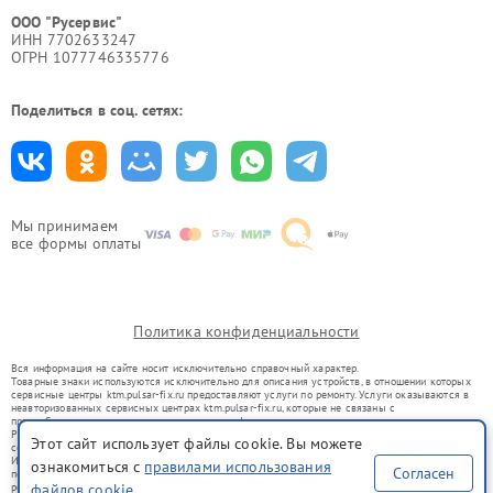
ООО "Русервис"
ИНН 7702633247
ОГРН 1077746335776
Поделиться в соц. сетях:
Мы принимаем
все формы оплаты
Политика конфиденциальности
Вся информация на сайте носит исключительно справочный характер.
Товарные знаки используются исключительно для описания устройств, в отношении которых
сервисные центры ktm.pulsar-fix.ru предоставляют услуги по ремонту. Услуги оказываются в
неавторизованных сервисных центрах ktm.pulsar-fix.ru, которые не связаны с
правообладателями товарных знаков или их официальными представителями.
Ремонт осуществляется для устройств, уже введенных в гражданский оборот в соответствии
Этот сайт использует файлы cookie. Вы можете
со статьей 1487 ГК РФ.
Использование товарных знаков не преследует цели индивидуализации услуг или введения
ознакомиться с
правилами использования
Согласен
потребителей в заблуждение, а служит для информирования о предоставляемых услугах по
ремонту техники указанных брендов.
файлов cookie