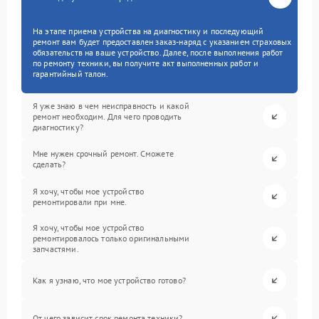
На этапе приема устройства на диагностику и последующий
ремонт вам будет предоставлен заказ-наряд с указанием страховых
обязательств на ваше устройство. Далее, после выполнения работ
по ремонту техники, вы получите акт выполненных работ и
гарантийный талон.
Я уже знаю в чем неисправность и какой
ремонт необходим. Для чего проводить
диагностику?
Мне нужен срочный ремонт. Сможете
сделать?
Я хочу, чтобы мое устройство
ремонтировали при мне.
Я хочу, чтобы мое устройство
ремонтировалось только оригинальными
запчастями.
Как я узнаю, что мое устройство готово?
От чего зависит срок ремонта техники?