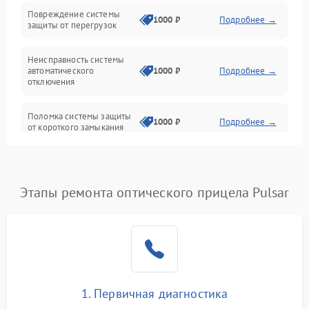
Повреждение системы
1000 ₽
Подробнее →
защиты от перегрузок
Электропитание
Неисправность системы
Механика
автоматического
1000 ₽
Подробнее →
отключения
Управление
Поломка системы защиты
1000 ₽
Подробнее →
от короткого замыкания
Корпус/Герметичность
Повреждение системы
Датчики
1000 ₽
Подробнее →
защиты от перегрева
Этапы ремонта оптического прицела Pulsar
Неисправность системы
защиты от
1000 ₽
Подробнее →
перенапряжения
Неисправность системы
1000 ₽
Подробнее →
защиты от замыкания
1. Первичная диагностика