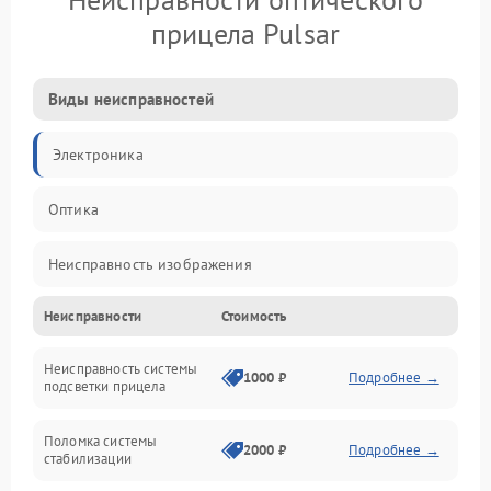
прицела Pulsar
Виды неисправностей
Электроника
Оптика
Неисправность изображения
Неисправности
Стоимость
Механические повреждения
Неисправность системы
Неисправность фокусировки и оптики
1000 ₽
Подробнее →
подсветки прицела
Неисправность подсветки и электроники
Поломка системы
2000 ₽
Подробнее →
стабилизации
Прочие неисправности