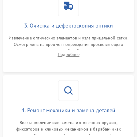
3. Очистка и дефектоскопия оптики
Извлечение оптических элементов и узла прицельной сетки.
Осмотр линз на предмет повреждения просветляющего
покрытия или появления грибка. Бережная очистка стекол
Подробнее
спецрастворами. Проверка целостности гравированной
сетки и модуля ее подсветки.
4. Ремонт механики и замена деталей
Восстановление или замена изношенных пружин,
фиксаторов и кликовых механизмов в барабанчиках
поправок. Устранение люфтов в трансфокаторе. Замена