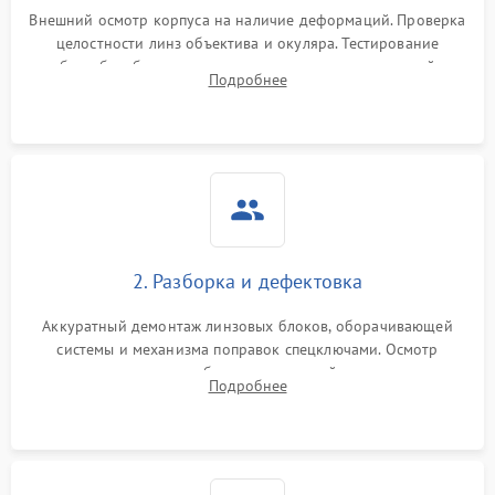
Неисправность системы
1000 ₽
Подробнее →
защиты от перегрева
Внешний осмотр корпуса на наличие деформаций. Проверка
целостности линз объектива и окуляра. Тестирование
работы барабанчиков ввода поправок, кольца отстройки
Поломка системы защиты
Подробнее
1000 ₽
Подробнее →
параллакса и зума. Выявление сколов, внутренних
от перенапряжения
загрязнений и нарушений герметичности.
Поломка системы защиты
1000 ₽
Подробнее →
от замыкания
2. Разборка и дефектовка
Аккуратный демонтаж линзовых блоков, оборачивающей
системы и механизма поправок спецключами. Осмотр
внутренних резьбовых соединений, пружин и
Подробнее
уплотнительных колец. Поиск причин люфта, смещения
точки попадания или заклинивания подвижных частей.