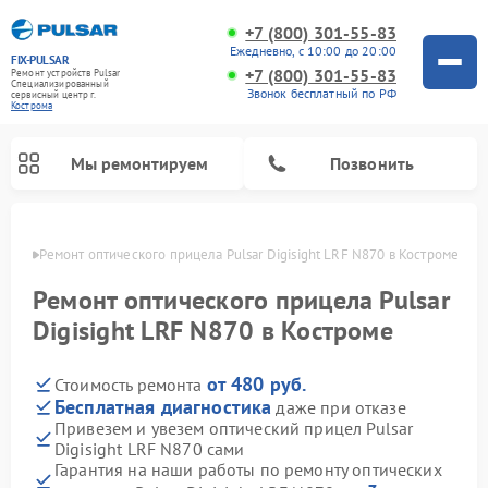
+7 (800) 301-55-83
Ежедневно, с 10:00 до 20:00
FIX-PULSAR
+7 (800) 301-55-83
Ремонт устройств Pulsar
Специализированный
Звонок бесплатный по РФ
cервисный центр г.
Кострома
Мы ремонтируем
Позвонить
троме
Ремонт оптического прицела Pulsar Digisight LRF N870 в Костроме
Ремонт оптического прицела Pulsar
Digisight LRF N870 в Костроме
Ремонт тепловизионных прицелов Pulsar
Ремонт прицелов ночного видения Pulsar
Ремонт цифровых монокуляров Pulsar
от 480 руб.
Стоимость ремонта
Бесплатная диагностика
даже при отказе
Привезем и увезем оптический прицел Pulsar
Digisight LRF N870 сами
Гарантия на наши работы по ремонту оптических