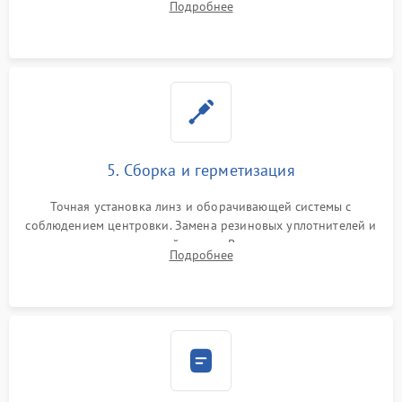
Подробнее
поврежденных линз, разбитой сетки или восстановление
контактов в цепи подсветки прицельной марки.
5. Сборка и герметизация
Точная установка линз и оборачивающей системы с
соблюдением центровки. Замена резиновых уплотнителей и
нанесение влагозащитной смазки. Вакуумирование корпуса
Подробнее
и заполнение его осушенным азотом или аргоном для
защиты линз от внутреннего запотевания.