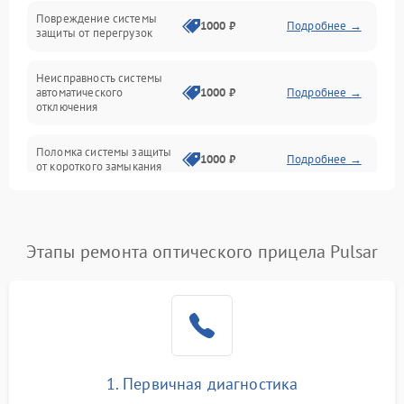
Повреждение системы
1000 ₽
Подробнее →
защиты от перегрузок
Электропитание
Неисправность системы
Механика
автоматического
1000 ₽
Подробнее →
отключения
Управление
Поломка системы защиты
1000 ₽
Подробнее →
от короткого замыкания
Корпус/Герметичность
Повреждение системы
Датчики
1000 ₽
Подробнее →
защиты от перегрева
Этапы ремонта оптического прицела Pulsar
Неисправность системы
защиты от
1000 ₽
Подробнее →
перенапряжения
Неисправность системы
1000 ₽
Подробнее →
защиты от замыкания
1. Первичная диагностика