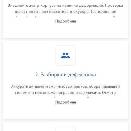
Неисправность системы
1000 ₽
Подробнее →
защиты от перегрева
Внешний осмотр корпуса на наличие деформаций. Проверка
целостности линз объектива и окуляра. Тестирование
работы барабанчиков ввода поправок, кольца отстройки
Поломка системы защиты
Подробнее
1000 ₽
Подробнее →
параллакса и зума. Выявление сколов, внутренних
от перенапряжения
загрязнений и нарушений герметичности.
Поломка системы защиты
1000 ₽
Подробнее →
от замыкания
2. Разборка и дефектовка
Аккуратный демонтаж линзовых блоков, оборачивающей
системы и механизма поправок спецключами. Осмотр
внутренних резьбовых соединений, пружин и
Подробнее
уплотнительных колец. Поиск причин люфта, смещения
точки попадания или заклинивания подвижных частей.