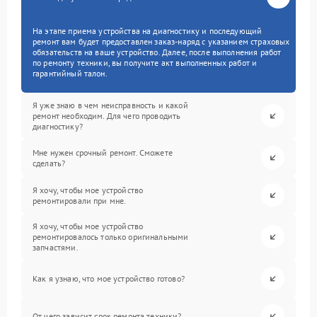
На этапе приема устройства на диагностику и последующий
ремонт вам будет предоставлен заказ-наряд с указанием страховых
обязательств на ваше устройство. Далее, после выполнения работ
по ремонту техники, вы получите акт выполненных работ и
гарантийный талон.
Я уже знаю в чем неисправность и какой
ремонт необходим. Для чего проводить
диагностику?
Мне нужен срочный ремонт. Сможете
сделать?
Я хочу, чтобы мое устройство
ремонтировали при мне.
Я хочу, чтобы мое устройство
ремонтировалось только оригинальными
запчастями.
Как я узнаю, что мое устройство готово?
От чего зависит срок ремонта техники?