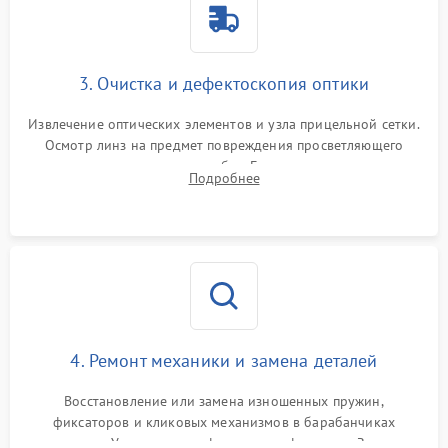
3. Очистка и дефектоскопия оптики
Извлечение оптических элементов и узла прицельной сетки.
Осмотр линз на предмет повреждения просветляющего
покрытия или появления грибка. Бережная очистка стекол
Подробнее
спецрастворами. Проверка целостности гравированной
сетки и модуля ее подсветки.
4. Ремонт механики и замена деталей
Восстановление или замена изношенных пружин,
фиксаторов и кликовых механизмов в барабанчиках
поправок. Устранение люфтов в трансфокаторе. Замена