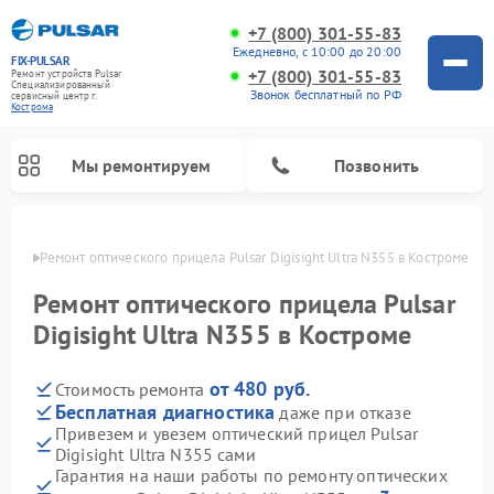
+7 (800) 301-55-83
Ежедневно, с 10:00 до 20:00
FIX-PULSAR
+7 (800) 301-55-83
Ремонт устройств Pulsar
Специализированный
Звонок бесплатный по РФ
cервисный центр г.
Кострома
Мы ремонтируем
Позвонить
троме
Ремонт оптического прицела Pulsar Digisight Ultra N355 в Костроме
Ремонт оптического прицела Pulsar
Digisight Ultra N355 в Костроме
Ремонт тепловизионных прицелов Pulsar
Ремонт прицелов ночного видения Pulsar
Ремонт цифровых монокуляров Pulsar
от 480 руб.
Стоимость ремонта
Бесплатная диагностика
даже при отказе
Привезем и увезем оптический прицел Pulsar
Digisight Ultra N355 сами
Гарантия на наши работы по ремонту оптических