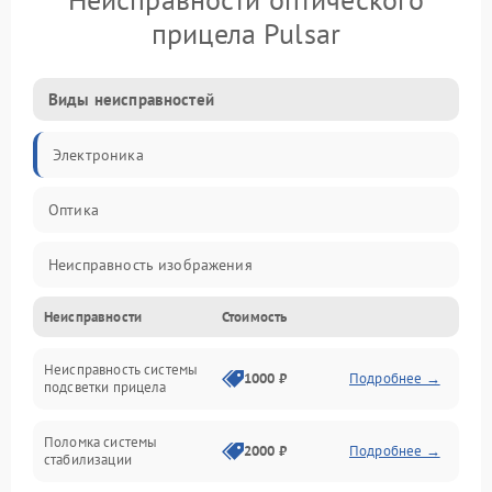
прицела Pulsar
Виды неисправностей
Электроника
Оптика
Неисправность изображения
Неисправности
Стоимость
Механические повреждения
Неисправность системы
Неисправность фокусировки и оптики
1000 ₽
Подробнее →
подсветки прицела
Неисправность подсветки и электроники
Поломка системы
2000 ₽
Подробнее →
стабилизации
Прочие неисправности