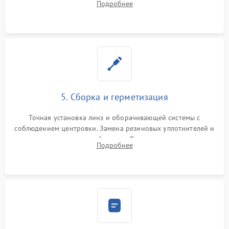
Подробнее
поврежденных линз, разбитой сетки или восстановление
контактов в цепи подсветки прицельной марки.
5. Сборка и герметизация
Точная установка линз и оборачивающей системы с
соблюдением центровки. Замена резиновых уплотнителей и
нанесение влагозащитной смазки. Вакуумирование корпуса
Подробнее
и заполнение его осушенным азотом или аргоном для
защиты линз от внутреннего запотевания.