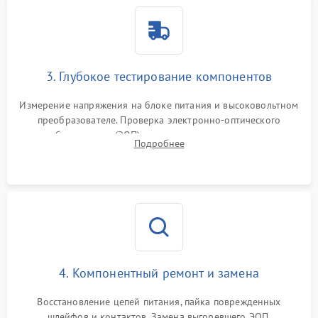
3. Глубокое тестирование компонентов
Измерение напряжения на блоке питания и высоковольтном
преобразователе. Проверка электронно-оптического
преобразователя (ЭОП) на стенде на предмет эмиссии,
Подробнее
шумов и засветок. Диагностика микросхем цифровых
моделей под микроскопом.
4. Компонентный ремонт и замена
Восстановление цепей питания, пайка поврежденных
шлейфов и контактов. Замена выгоревшего ЭОП,