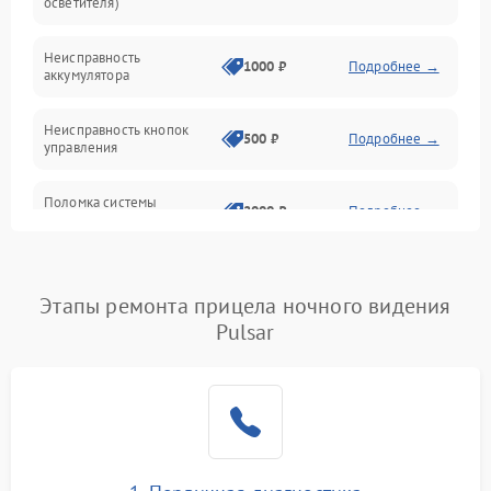
осветителя)
Неисправность
1000 ₽
Подробнее →
аккумулятора
Неисправность кнопок
500 ₽
Подробнее →
управления
Поломка системы
2000 ₽
Подробнее →
стабилизации
Повреждение системы
1000 ₽
Подробнее →
защиты от перегрузок
Этапы ремонта прицела ночного видения
Pulsar
Неисправность системы
автоматического
1000 ₽
Подробнее →
отключения
Поломка системы защиты
1000 ₽
Подробнее →
от короткого замыкания