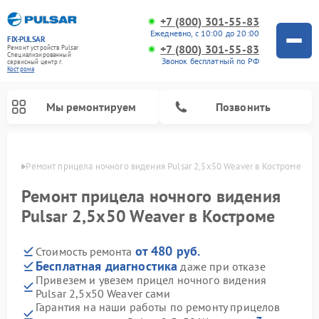
+7 (800) 301-55-83
Ежедневно, с 10:00 до 20:00
FIX-PULSAR
+7 (800) 301-55-83
Ремонт устройств Pulsar
Специализированный
Звонок бесплатный по РФ
cервисный центр г.
Кострома
Мы ремонтируем
Позвонить
троме
Ремонт прицела ночного видения Pulsar 2,5x50 Weaver в Костроме
Ремонт прицела ночного видения
Pulsar 2,5x50 Weaver в Костроме
Ремонт оптических прицелов Pulsar
Ремонт тепловизионных прицелов Pulsar
Ремонт цифровых монокуляров Pulsar
от 480 руб.
Стоимость ремонта
Бесплатная диагностика
даже при отказе
Привезем и увезем прицел ночного видения
Pulsar 2,5x50 Weaver сами
Гарантия на наши работы по ремонту прицелов