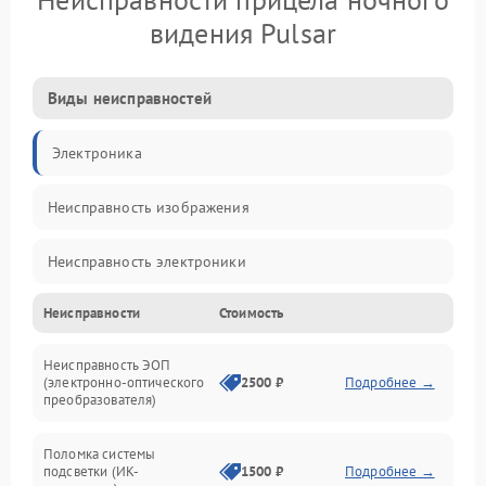
видения Pulsar
Виды неисправностей
Электроника
Неисправность изображения
Неисправность электроники
Неисправности
Стоимость
Механические повреждения
Неисправность ЭОП
Неисправность управления
(электронно-оптического
2500 ₽
Подробнее →
преобразователя)
Прочие неисправности
Поломка системы
подсветки (ИК-
1500 ₽
Подробнее →
Оптика