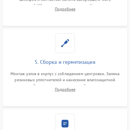
неисправной ИК-подсветки или матрицы. Ультразвуковая
Подробнее
очистка плат и удаление загрязнений с линз объектива и
окуляра спецрастворами.
5. Сборка и герметизация
Монтаж узлов в корпус с соблюдением центровки. Замена
резиновых уплотнителей и нанесение влагозащитной
смазки. Заполнение внутреннего объема прицела
Подробнее
осушенным азотом для предотвращения запотевания оптики
при перепадах температур.