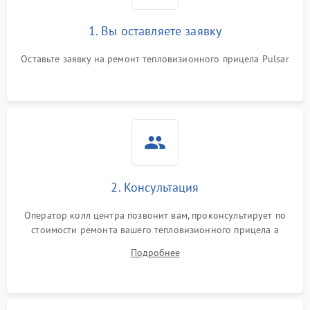
1. Вы оставляете заявку
Неисправность системы
автоматического
1500 ₽
Подробнее →
отключения
Оставьте заявку на ремонт тепловизионного прицела Pulsar
Поломка системы защиты
1500 ₽
Подробнее →
от короткого замыкания
Повреждение системы
1500 ₽
Подробнее →
защиты от перегрева
Неисправность системы
2. Консультация
защиты от
1500 ₽
Подробнее →
перенапряжения
Оператор колл центра позвонит вам, проконсультирует по
стоимости ремонта вашего тепловизионного прицела а
Неисправность системы
1500 ₽
Подробнее →
также ответит на все ваши вопросы.
защиты от замыкания
Подробнее
Неисправность системы
1500 ₽
Подробнее →
защиты от перегрева