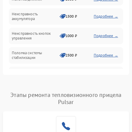
Механические повреждения
Неисправность
1500 ₽
Подробнее →
аккумулятора
Оптика
Неисправность кнопок
1000 ₽
Подробнее →
управления
Поломка системы
2500 ₽
Подробнее →
стабилизации
Повреждение системы
2500 ₽
Подробнее →
записи
Неисправность системы
Этапы ремонта тепловизионного прицела
1500 ₽
Подробнее →
Wi-Fi
Pulsar
Поломка системы GPS
2000 ₽
Подробнее →
Повреждение системы
1500 ₽
Подробнее →
защиты от перегрузок