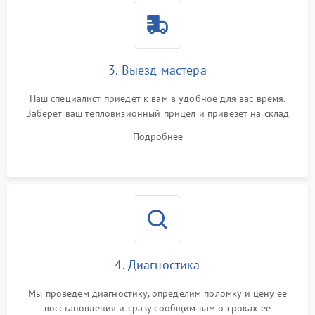
Поломка системы защиты
1500 ₽
Подробнее →
от перенапряжения
Поломка системы защиты
3. Выезд мастера
1500 ₽
Подробнее →
от замыкания
Наш специалист приедет к вам в удобное для вас время.
Заберет ваш тепловизионный прицел и привезет на склад
для диагностики.
Подробнее
4. Диагностика
Мы проведем диагностику, определим поломку и цену ее
восстановления и сразу сообщим вам о сроках ее