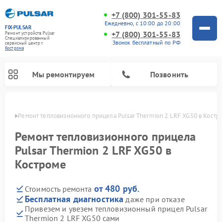
+7 (800) 301-55-83
Ежедневно, с 10:00 до 20:00
FIX-PULSAR
+7 (800) 301-55-83
Ремонт устройств Pulsar
Специализированный
Звонок бесплатный по РФ
cервисный центр г.
Кострома
Мы ремонтируем
Позвонить
троме
Ремонт тепловизионного прицела Pulsar Thermion 2 LRF XG50 в Костр
Ремонт тепловизионного прицела
Pulsar Thermion 2 LRF XG50 в
Ремонт прицелов ночного видения Pulsar
Ремонт оптических прицелов Pulsar
Ремонт цифровых монокуляров Pulsar
Костроме
от 480 руб.
Стоимость ремонта
Бесплатная диагностика
даже при отказе
Привезем и увезем тепловизионный прицел Pulsar
Thermion 2 LRF XG50 сами