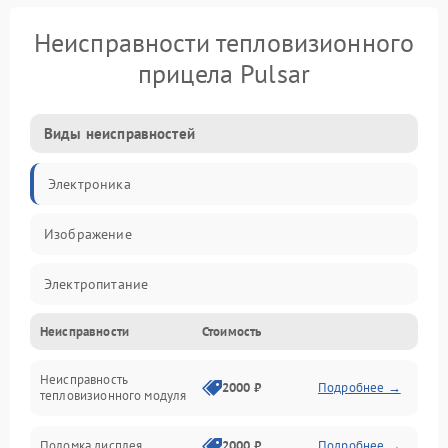
Неисправности тепловизионного
прицела Pulsar
Виды неисправностей
Электроника
Изображение
Электропитание
Неисправности
Стоимость
Измерения
Неисправность
Матрица
2000 ₽
Подробнее →
тепловизионного модуля
Юстировка
Поломка дисплея
2000 ₽
Подробнее →