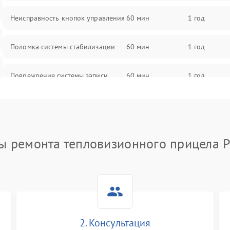
Неисправность кнопок управления
60 мин
1 год
Поломка системы стабилизации
60 мин
1 год
Повреждение системы записи
60 мин
1 год
Неисправность системы Wi-Fi
60 мин
1 год
Поломка системы GPS
60 мин
1 год
ы ремонта тепловизионного прицела P
Повреждение системы защиты от
60 мин
1 год
перегрузок
Неисправность системы
60 мин
1 год
автоматического отключения
2. Консультация