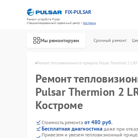
FIX-PULSAR
Ремонт устройств Pulsar
Специализированный cервисный центр г.
Кострома
Мы ремонтируем
Срочный ремонт
Це
в Pulsar в Костроме
Ремонт тепловизионного прицела Pulsar Thermion 2 LRF
Ремонт тепловизион
Pulsar Thermion 2 L
Ремонт оптических прицелов Pulsar
Ремонт прицелов ночного видения Pulsar
Ремонт цифровых монокуляров Pulsar
Костроме
от 480 руб.
Стоимость ремонта
Бесплатная диагностика
даже при отказ
Привезем и увезем тепловизионный прицел