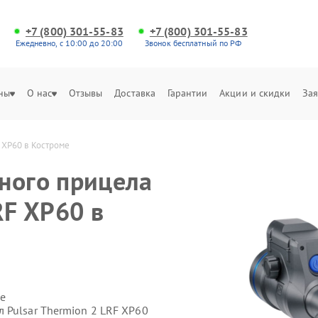
+7 (800) 301-55-83
+7 (800) 301-55-83
Ежедневно, с 10:00 до 20:00
Звонок бесплатный по РФ
ны
О нас
Отзывы
Доставка
Гарантии
Акции и скидки
Зая
 XP60 в Костроме
ного прицела
RF XP60 в
е
 Pulsar Thermion 2 LRF XP60