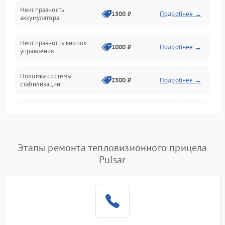
Механические повреждения
Неисправность
1500 ₽
Подробнее →
аккумулятора
Оптика
Неисправность кнопок
1000 ₽
Подробнее →
управления
Поломка системы
2500 ₽
Подробнее →
стабилизации
Повреждение системы
2500 ₽
Подробнее →
записи
Неисправность системы
Этапы ремонта тепловизионного прицела
1500 ₽
Подробнее →
Wi-Fi
Pulsar
Поломка системы GPS
2000 ₽
Подробнее →
Повреждение системы
1500 ₽
Подробнее →
защиты от перегрузок