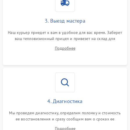
1500 ₽
Подробнее →
от перенапряжения
Поломка системы защиты
3. Выезд мастера
1500 ₽
Подробнее →
от замыкания
Наш курьер приедет к вам в удобное для вас время. Заберет
ваш тепловизионный прицел и привезет на склад для
диагностики.
Подробнее
4. Диагностика
Мы проведем диагностику, определим поломку и стоимость
ее восстановления и сразу сообщим вам о сроках ее
ремонта.
Подробнее