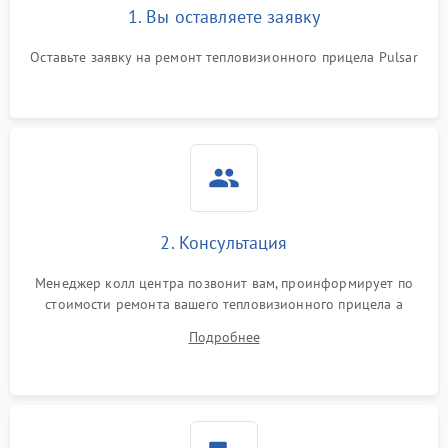
1. Вы оставляете заявку
Неисправность системы
автоматического
1500 ₽
Подробнее →
отключения
Оставьте заявку на ремонт тепловизионного прицела Pulsar
Поломка системы защиты
1500 ₽
Подробнее →
от короткого замыкания
Повреждение системы
1500 ₽
Подробнее →
защиты от перегрева
Неисправность системы
2. Консультация
защиты от
1500 ₽
Подробнее →
перенапряжения
Менеджер колл центра позвонит вам, проинформирует по
стоимости ремонта вашего тепловизионного прицела а
Неисправность системы
1500 ₽
Подробнее →
также ответит на все ваши вопросы.
защиты от замыкания
Подробнее
Неисправность системы
1500 ₽
Подробнее →
защиты от перегрева
Поломка системы защиты