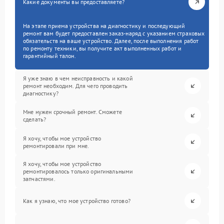
Какие документы вы предоставляете?
На этапе приема устройства на диагностику и последующий
ремонт вам будет предоставлен заказ-наряд с указанием страховых
обязательств на ваше устройство. Далее, после выполнения работ
по ремонту техники, вы получите акт выполненных работ и
гарантийный талон.
Я уже знаю в чем неисправность и какой
ремонт необходим. Для чего проводить
диагностику?
Мне нужен срочный ремонт. Сможете
сделать?
Я хочу, чтобы мое устройство
ремонтировали при мне.
Я хочу, чтобы мое устройство
ремонтировалось только оригинальными
запчастями.
Как я узнаю, что мое устройство готово?