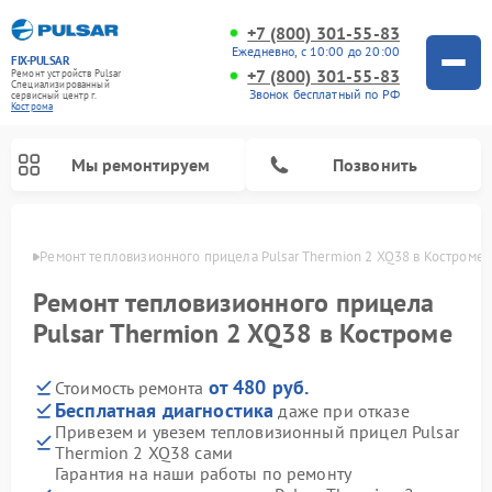
+7 (800) 301-55-83
Ежедневно, с 10:00 до 20:00
FIX-PULSAR
+7 (800) 301-55-83
Ремонт устройств Pulsar
Специализированный
Звонок бесплатный по РФ
cервисный центр г.
Кострома
Мы ремонтируем
Позвонить
троме
Ремонт тепловизионного прицела Pulsar Thermion 2 XQ38 в Костроме
Ремонт тепловизионного прицела
Pulsar Thermion 2 XQ38 в Костроме
Ремонт прицелов ночного видения Pulsar
Ремонт оптических прицелов Pulsar
Ремонт цифровых монокуляров Pulsar
от 480 руб.
Стоимость ремонта
Бесплатная диагностика
даже при отказе
Привезем и увезем тепловизионный прицел Pulsar
Thermion 2 XQ38 сами
Гарантия на наши работы по ремонту