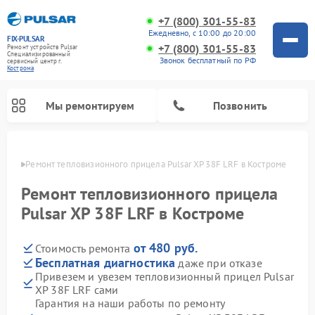
+7 (800) 301-55-83
Ежедневно, с 10:00 до 20:00
FIX-PULSAR
+7 (800) 301-55-83
Ремонт устройств Pulsar
Специализированный
Звонок бесплатный по РФ
cервисный центр г.
Кострома
Мы ремонтируем
Позвонить
троме
Ремонт тепловизионного прицела Pulsar XP 38F LRF в Костроме
Ремонт тепловизионного прицела
Pulsar XP 38F LRF в Костроме
Ремонт прицелов ночного видения Pulsar
Ремонт оптических прицелов Pulsar
Ремонт цифровых монокуляров Pulsar
от 480 руб.
Стоимость ремонта
Бесплатная диагностика
даже при отказе
Привезем и увезем тепловизионный прицел Pulsar
XP 38F LRF сами
Гарантия на наши работы по ремонту