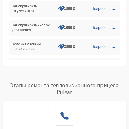
Механические повреждения
Неисправность
1500 ₽
Подробнее →
аккумулятора
Оптика
Неисправность кнопок
1000 ₽
Подробнее →
управления
Поломка системы
2500 ₽
Подробнее →
стабилизации
Повреждение системы
2500 ₽
Подробнее →
записи
Неисправность системы
Этапы ремонта тепловизионного прицела
1500 ₽
Подробнее →
Wi-Fi
Pulsar
Поломка системы GPS
2000 ₽
Подробнее →
Повреждение системы
1500 ₽
Подробнее →
защиты от перегрузок