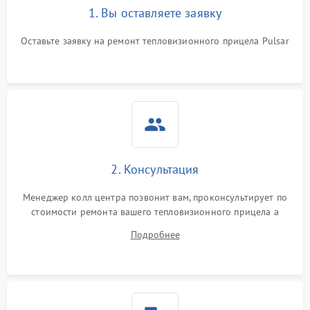
1. Вы оставляете заявку
Неисправность системы
автоматического
1500 ₽
Подробнее →
отключения
Оставьте заявку на ремонт тепловизионного прицела Pulsar
Поломка системы защиты
1500 ₽
Подробнее →
от короткого замыкания
Повреждение системы
1500 ₽
Подробнее →
защиты от перегрева
Неисправность системы
2. Консультация
защиты от
1500 ₽
Подробнее →
перенапряжения
Менеджер колл центра позвонит вам, проконсультирует по
стоимости ремонта вашего тепловизионного прицела а
Неисправность системы
1500 ₽
Подробнее →
также ответит на все ваши вопросы.
защиты от замыкания
Подробнее
Неисправность системы
1500 ₽
Подробнее →
защиты от перегрева
Поломка системы защиты