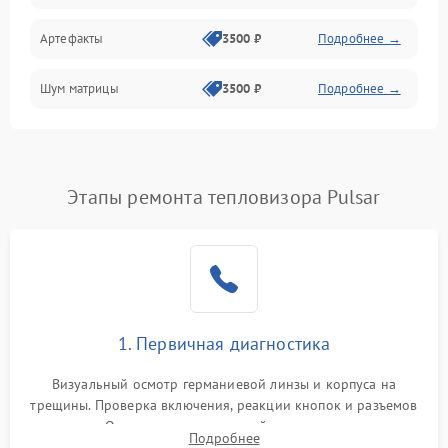
Артефакты
3500 ₽
Подробнее →
Матрица
Шум матрицы
3500 ₽
Подробнее →
Проблемы питания
Температурные проблемы
Сбои коммуникаций и интерфейсов
Этапы ремонта тепловизора Pulsar
Программные сбои
Проблемы с объективом
1. Первичная диагностика
Экран (дисплей)
Визуальный осмотр германиевой линзы и корпуса на
трещины. Проверка включения, реакции кнопок и разъемов
зарядки. Оценка вывода тепловой сигнатуры на экран,
Подробнее
проверка базовых функций и считывание системных