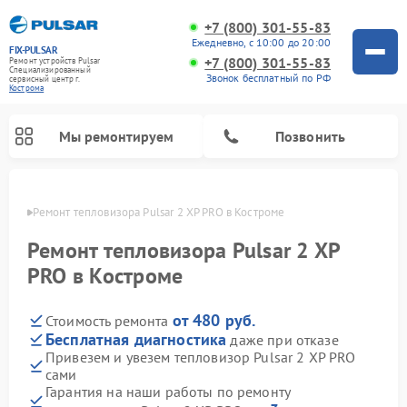
+7 (800) 301-55-83
Ежедневно, с 10:00 до 20:00
FIX-PULSAR
+7 (800) 301-55-83
Ремонт устройств Pulsar
Специализированный
Звонок бесплатный по РФ
cервисный центр г.
Кострома
Мы ремонтируем
Позвонить
троме
Ремонт тепловизора Pulsar 2 XP PRO в Костроме
Ремонт тепловизора Pulsar 2 XP
PRO в Костроме
Ремонт прицелов ночного видения Pulsar
Ремонт оптических прицелов Pulsar
Ремонт тепловизионных прицелов Pulsar
Ремонт цифровых монокуляров Pulsar
от 480 руб.
Стоимость ремонта
Бесплатная диагностика
даже при отказе
Привезем и увезем тепловизор Pulsar 2 XP PRO
сами
Гарантия на наши работы по ремонту