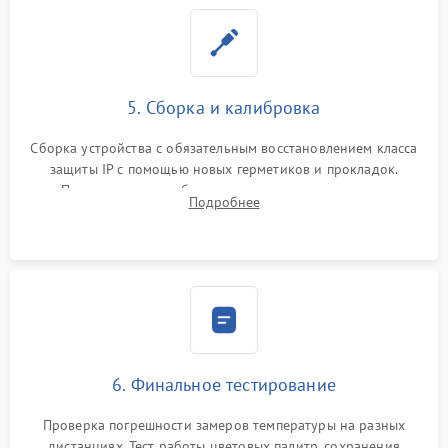
5. Сборка и калибровка
Сборка устройства с обязательным восстановлением класса
защиты IP с помощью новых герметиков и прокладок.
Программная калибровка матрицы по эталонному
Подробнее
абсолютно черному телу для точного измерения температур.
6. Финальное тестирование
Проверка погрешности замеров температуры на разных
дистанциях. Тест работы цветовых палитр, сохранения