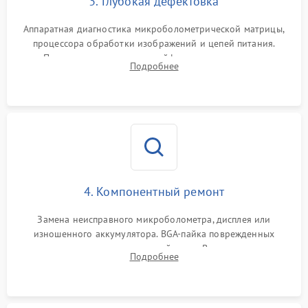
3. Глубокая дефектовка
Аппаратная диагностика микроболометрической матрицы,
процессора обработки изображений и цепей питания.
Проверка целостности шлейфов, модуля памяти и
Подробнее
интерфейсов связи. Выявление сгоревших SMD-компонентов
на плате.
4. Компонентный ремонт
Замена неисправного микроболометра, дисплея или
изношенного аккумулятора. BGA-пайка поврежденных
контроллеров на материнской плате. Восстановление
Подробнее
разъемов и кнопок, замена поврежденных элементов
корпуса.