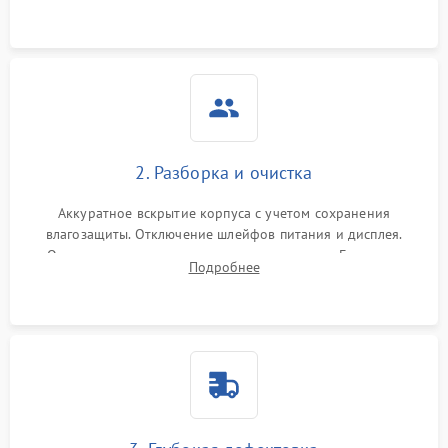
ошибок.
2. Разборка и очистка
Аккуратное вскрытие корпуса с учетом сохранения
влагозащиты. Отключение шлейфов питания и дисплея.
Очистка внутренних плат от окислов и пыли. Бережная
Подробнее
обработка германиевого объектива специализированными
растворами.