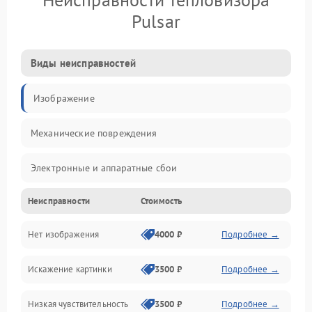
Pulsar
Виды неисправностей
Изображение
Механические повреждения
Электронные и аппаратные сбои
Неисправности
Стоимость
Неисправности сенсора и оптики
Нет изображения
4000 ₽
Подробнее →
Программные ошибки
Искажение картинки
3500 ₽
Подробнее →
Электропитание
Низкая чувствительность
3500 ₽
Подробнее →
Измерения