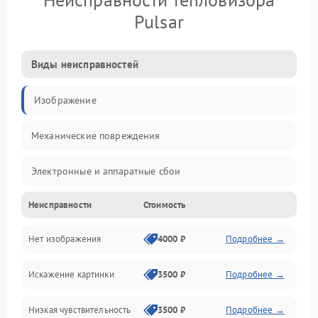
Pulsar
Виды неисправностей
Изображение
Механические повреждения
Электронные и аппаратные сбои
Неисправности
Стоимость
Неисправности сенсора и оптики
Нет изображения
4000 ₽
Подробнее →
Программные ошибки
Искажение картинки
3500 ₽
Подробнее →
Электропитание
Низкая чувствительность
3500 ₽
Подробнее →
Измерения