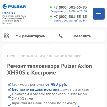
+7 (800) 301-55-83
Ежедневно, с 10:00 до 20:00
FIX-PULSAR
+7 (800) 301-55-83
Ремонт устройств Pulsar
Специализированный
Звонок бесплатный по РФ
cервисный центр г.
Кострома
Мы ремонтируем
Позвонить
троме
Ремонт тепловизора Pulsar Axion XM30S в Костроме
Ремонт тепловизора Pulsar Axion
XM30S в Костроме
Ремонт прицелов ночного видения Pulsar
Ремонт оптических прицелов Pulsar
Ремонт тепловизионных прицелов Pulsar
Ремонт цифровых монокуляров Pulsar
от 480 руб.
Стоимость ремонта
Бесплатная диагностика
даже при отказе
Привезем и увезем тепловизор Pulsar Axion
XM30S сами
Гарантия на наши работы по ремонту