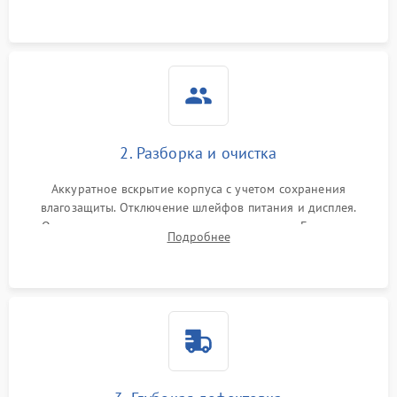
ошибок.
2. Разборка и очистка
Аккуратное вскрытие корпуса с учетом сохранения
влагозащиты. Отключение шлейфов питания и дисплея.
Очистка внутренних плат от окислов и пыли. Бережная
Подробнее
обработка германиевого объектива специализированными
растворами.