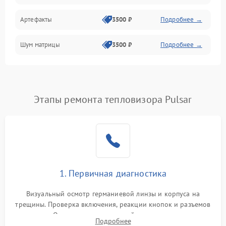
Артефакты
3500 ₽
Подробнее →
Матрица
Шум матрицы
3500 ₽
Подробнее →
Проблемы питания
Температурные проблемы
Сбои коммуникаций и интерфейсов
Этапы ремонта тепловизора Pulsar
Программные сбои
Проблемы с объективом
1. Первичная диагностика
Экран (дисплей)
Визуальный осмотр германиевой линзы и корпуса на
трещины. Проверка включения, реакции кнопок и разъемов
зарядки. Оценка вывода тепловой сигнатуры на экран,
Подробнее
проверка базовых функций и считывание системных