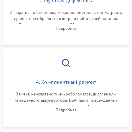
3. Глубокая дефектовка
Аппаратная диагностика микроболометрической матрицы,
процессора обработки изображений и цепей питания.
Проверка целостности шлейфов, модуля памяти и
Подробнее
интерфейсов связи. Выявление сгоревших SMD-компонентов
на плате.
4. Компонентный ремонт
Замена неисправного микроболометра, дисплея или
изношенного аккумулятора. BGA-пайка поврежденных
контроллеров на материнской плате. Восстановление
Подробнее
разъемов и кнопок, замена поврежденных элементов
корпуса.