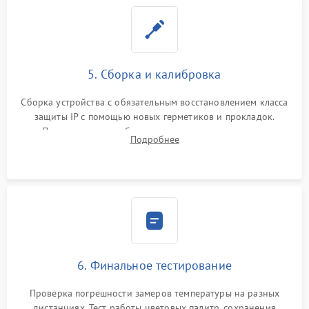
5. Сборка и калибровка
Сборка устройства с обязательным восстановлением класса
защиты IP с помощью новых герметиков и прокладок.
Программная калибровка матрицы по эталонному
Подробнее
абсолютно черному телу для точного измерения температур.
6. Финальное тестирование
Проверка погрешности замеров температуры на разных
дистанциях. Тест работы цветовых палитр, сохранения