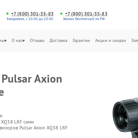
+7 (800) 301-55-83
+7 (800) 301-55-83
Ежедневно, с 10:00 до 20:00
Звонок бесплатный по РФ
ны
О нас
Отзывы
Доставка
Гарантии
Акции и скидки
Зая
Pulsar Axion
е
е
n XQ38 LRF сами
визоров Pulsar Axion XQ38 LRF