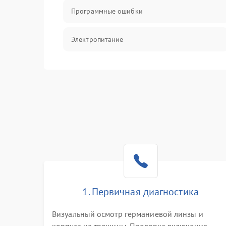
Программные ошибки
Электропитание
Измерения
Матрица
Проблемы питания
Температурные проблемы
Сбои коммуникаций и интерфейсов
1. Первичная диагностика
Программные сбои
Визуальный осмотр германиевой линзы и