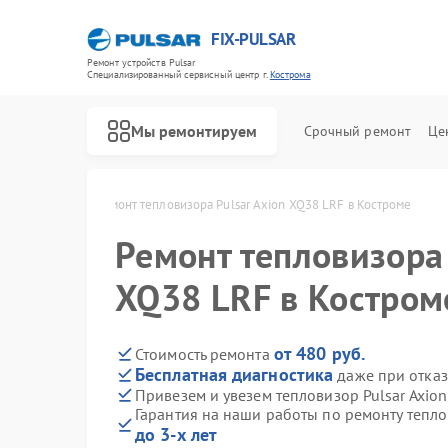
FIX-PULSAR
Ремонт устройств Pulsar
Специализированный cервисный центр г.
Кострома
Мы ремонтируем
Срочный ремонт
Це
lsar в Костроме
Ремонт тепловизора Pulsar Axion XQ38 LRF в Костроме
Ремонт тепловизора 
XQ38 LRF в Костром
Ремонт оптических прицелов Pulsar
Ремонт тепловизионных прицелов Pulsar
Ремонт прицелов ночного видения Pulsar
Ремонт цифровых монокуляров Pulsar
от 480 руб.
Стоимость ремонта
Бесплатная диагностика
даже при отказ
Привезем и увезем тепловизор Pulsar Axio
Гарантия на наши работы по ремонту тепло
до 3-х лет