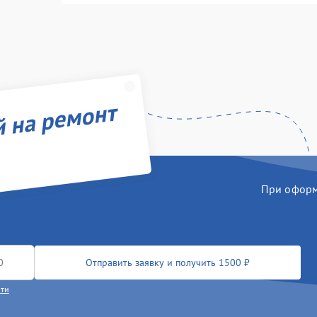
й на ремонт
При оформл
Отправить заявку и получить 1500 ₽
сти