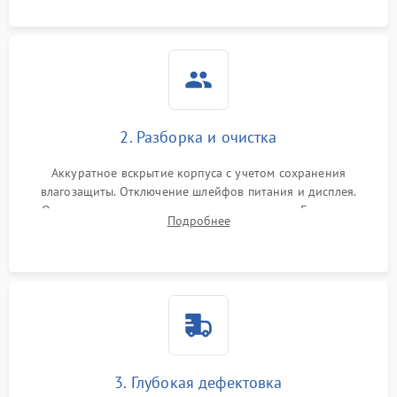
ошибок.
2. Разборка и очистка
Аккуратное вскрытие корпуса с учетом сохранения
влагозащиты. Отключение шлейфов питания и дисплея.
Очистка внутренних плат от окислов и пыли. Бережная
Подробнее
обработка германиевого объектива специализированными
растворами.
3. Глубокая дефектовка