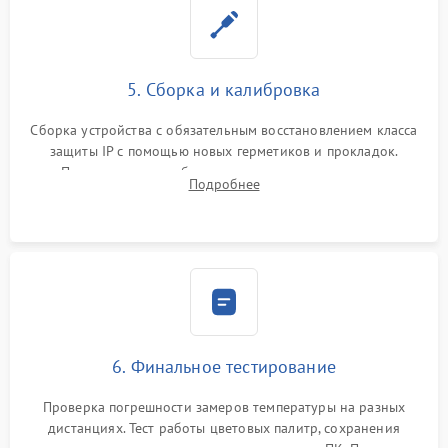
5. Сборка и калибровка
Сборка устройства с обязательным восстановлением класса
защиты IP с помощью новых герметиков и прокладок.
Программная калибровка матрицы по эталонному
Подробнее
абсолютно черному телу для точного измерения температур.
6. Финальное тестирование
Проверка погрешности замеров температуры на разных
дистанциях. Тест работы цветовых палитр, сохранения