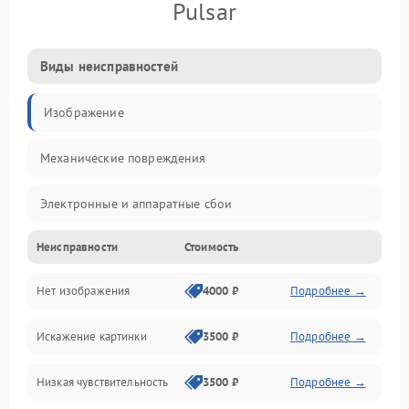
Pulsar
Виды неисправностей
Изображение
Механические повреждения
Электронные и аппаратные сбои
Неисправности
Стоимость
Неисправности сенсора и оптики
Нет изображения
4000 ₽
Подробнее →
Программные ошибки
Искажение картинки
3500 ₽
Подробнее →
Электропитание
Низкая чувствительность
3500 ₽
Подробнее →
Измерения