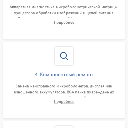
Аппаратная диагностика микроболометрической матрицы,
процессора обработки изображений и цепей питания.
Проверка целостности шлейфов, модуля памяти и
Подробнее
интерфейсов связи. Выявление сгоревших SMD-компонентов
на плате.
4. Компонентный ремонт
Замена неисправного микроболометра, дисплея или
изношенного аккумулятора. BGA-пайка поврежденных
контроллеров на материнской плате. Восстановление
Подробнее
разъемов и кнопок, замена поврежденных элементов
корпуса.