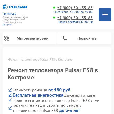
+7 (800) 301-55-83
Ежедневно, с 10:00 до 20:00
FIX-PULSAR
+7 (800) 301-55-83
Ремонт устройств Pulsar
Специализированный
Звонок бесплатный по РФ
cервисный центр г.
Кострома
Мы ремонтируем
Позвонить
троме
Ремонт тепловизора Pulsar F38 в Костроме
Ремонт тепловизора Pulsar F38 в
Костроме
Ремонт прицелов ночного видения Pulsar
Ремонт оптических прицелов Pulsar
Ремонт тепловизионных прицелов Pulsar
Ремонт цифровых монокуляров Pulsar
от 480 руб.
Стоимость ремонта
Бесплатная диагностика
даже при отказе
Привезем и увезем тепловизор Pulsar F38 сами
Гарантия на наши работы по ремонту
до 3-х лет
тепловизоров Pulsar F38