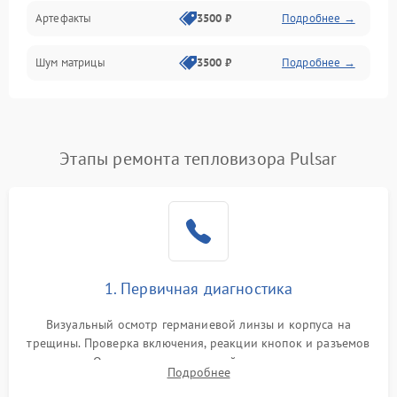
Артефакты
3500 ₽
Подробнее →
Матрица
Шум матрицы
3500 ₽
Подробнее →
Проблемы питания
Температурные проблемы
Сбои коммуникаций и интерфейсов
Этапы ремонта тепловизора Pulsar
Программные сбои
Проблемы с объективом
1. Первичная диагностика
Экран (дисплей)
Визуальный осмотр германиевой линзы и корпуса на
трещины. Проверка включения, реакции кнопок и разъемов
зарядки. Оценка вывода тепловой сигнатуры на экран,
Подробнее
проверка базовых функций и считывание системных