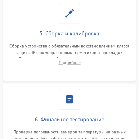
5. Сборка и калибровка
Сборка устройства с обязательным восстановлением класса
защиты IP с помощью новых герметиков и прокладок.
Программная калибровка матрицы по эталонному
Подробнее
абсолютно черному телу для точного измерения температур.
6. Финальное тестирование
Проверка погрешности замеров температуры на разных
дистанциях. Тест работы цветовых палитр, сохранения