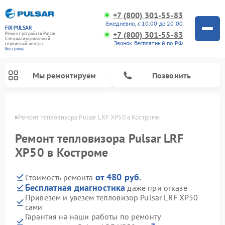
+7 (800) 301-55-83
Ежедневно, с 10:00 до 20:00
FIX-PULSAR
+7 (800) 301-55-83
Ремонт устройств Pulsar
Специализированный
Звонок бесплатный по РФ
cервисный центр г.
Кострома
Мы ремонтируем
Позвонить
троме
Ремонт тепловизора Pulsar LRF XP50 в Костроме
Ремонт тепловизора Pulsar LRF
XP50 в Костроме
Ремонт прицелов ночного видения Pulsar
Ремонт оптических прицелов Pulsar
Ремонт тепловизионных прицелов Pulsar
Ремонт цифровых монокуляров Pulsar
от 480 руб.
Стоимость ремонта
Бесплатная диагностика
даже при отказе
Привезем и увезем тепловизор Pulsar LRF XP50
сами
Гарантия на наши работы по ремонту