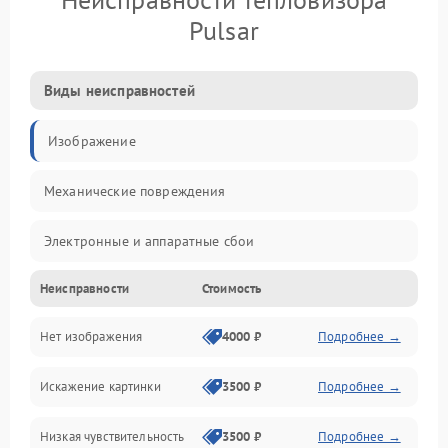
Pulsar
Виды неисправностей
Изображение
Механические повреждения
Электронные и аппаратные сбои
Неисправности
Стоимость
Неисправности сенсора и оптики
Нет изображения
4000 ₽
Подробнее →
Программные ошибки
Искажение картинки
3500 ₽
Подробнее →
Электропитание
Низкая чувствительность
3500 ₽
Подробнее →
Измерения