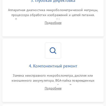
3. Глубокая дефектовка
Аппаратная диагностика микроболометрической матрицы,
процессора обработки изображений и цепей питания.
Проверка целостности шлейфов, модуля памяти и
Подробнее
интерфейсов связи. Выявление сгоревших SMD-компонентов
на плате.
4. Компонентный ремонт
Замена неисправного микроболометра, дисплея или
изношенного аккумулятора. BGA-пайка поврежденных
контроллеров на материнской плате. Восстановление
Подробнее
разъемов и кнопок, замена поврежденных элементов
корпуса.