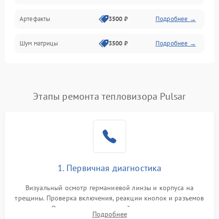
Артефакты
3500 ₽
Подробнее →
Матрица
Шум матрицы
3500 ₽
Подробнее →
Проблемы питания
Температурные проблемы
Сбои коммуникаций и интерфейсов
Этапы ремонта тепловизора Pulsar
Программные сбои
Проблемы с объективом
1. Первичная диагностика
Экран (дисплей)
Визуальный осмотр германиевой линзы и корпуса на
трещины. Проверка включения, реакции кнопок и разъемов
зарядки. Оценка вывода тепловой сигнатуры на экран,
Подробнее
проверка базовых функций и считывание системных