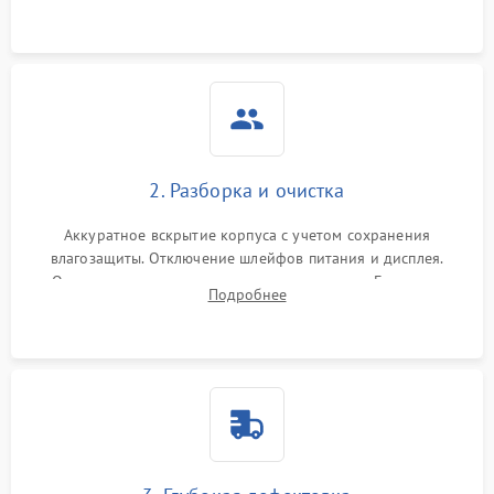
ошибок.
2. Разборка и очистка
Аккуратное вскрытие корпуса с учетом сохранения
влагозащиты. Отключение шлейфов питания и дисплея.
Очистка внутренних плат от окислов и пыли. Бережная
Подробнее
обработка германиевого объектива специализированными
растворами.